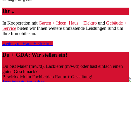
Ihr
+
In Kooperation mit
Garten + Ideen
,
Haus + Elektro
und
Gebäude +
Service
bieten wir Ihnen weitere umfassende Leistungen rund um
Ihre Immobilie an.
weiter zu "Haus + Elektro"
Du + GDA: Wir stellen ein!
Du bist Maler (m/w/d), Lackierer (m/w/d) oder hast einfach einen
guten Geschmack?
Bewirb dich im Fachbetrieb Raum + Gestaltung!
Jetzt initiativ bewerben
Offene Stellen sichten
Unsere Fachbetriebe
Garten + Ideen
Raum + Gestaltung
Haus + Elektro
Gebäude + Service